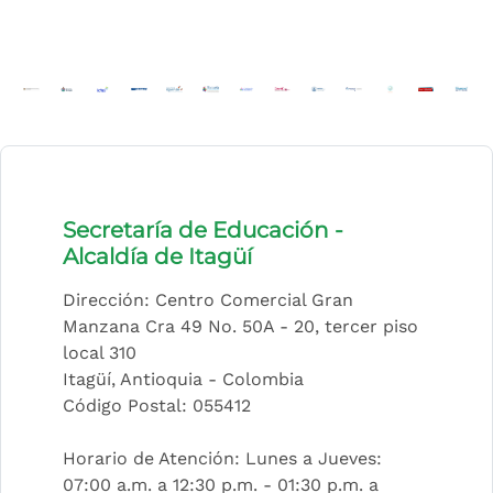
(Este enlace abrirá una nueva pestaña)
(Este enlace abrirá una nueva pestaña)
(Este enlace abrirá una nueva pestaña)
(Este enlace abrirá una nueva pestaña)
(Este enlace abrirá una nueva pesta
(Este enlace abrirá una nueva p
(Este enlace abrirá una nue
(Este enlace abrirá una
(Este enlace abrir
(Este enlace a
(Este enla
(Este 
(E
Secretaría de Educación -
Alcaldía de Itagüí
Dirección: Centro Comercial Gran
Manzana Cra 49 No. 50A - 20, tercer piso
local 310
Itagüí, Antioquia - Colombia
Código Postal: 055412
Horario de Atención: Lunes a Jueves:
07:00 a.m. a 12:30 p.m. - 01:30 p.m. a