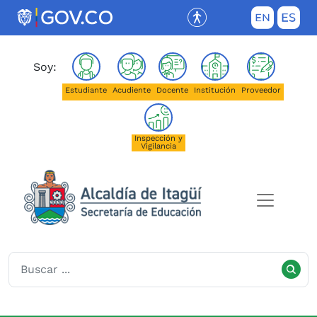
Saltar al contenido principal
(Este enlace abrirá una nueva pestañ
Soy:
Estudiante
Acudiente
Docente
Institución
Proveedor
Inspección y
Vigilancia
Secretaría de Educación de I