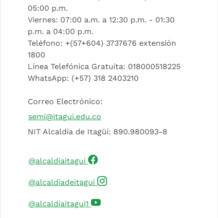
05:00 p.m.
Viernes: 07:00 a.m. a 12:30 p.m. - 01:30
p.m. a 04:00 p.m.
Teléfono: +(57+604) 3737676 extensión
1800
Línea Telefónica Gratuita: 018000518225
WhatsApp: (+57) 318 2403210
Correo Electrónico:
semi@itagui.edu.co
NIT Alcaldía de Itagüí: 890.980093-8
(Este enlace abrirá una nueva 
@alcaldiaitagui
(Este enlace abrirá una nuev
@alcaldiadeitagui
(Este enlace abrirá una nueva 
@alcaldiaitagui1