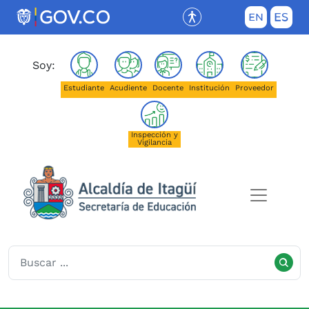
Saltar al contenido principal
(Este enlace abrirá una nueva pestañ
Soy:
Estudiante
Acudiente
Docente
Institución
Proveedor
Inspección y
Vigilancia
Secretaría de Educación de I