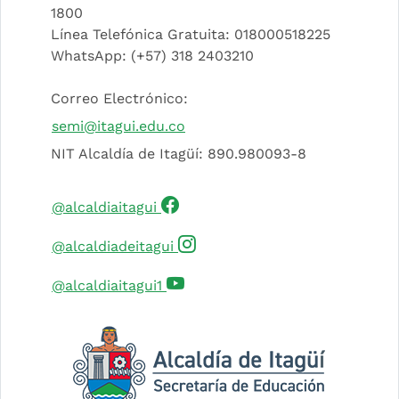
1800
Línea Telefónica Gratuita: 018000518225
WhatsApp: (+57) 318 2403210
Correo Electrónico:
semi@itagui.edu.co
NIT Alcaldía de Itagüí: 890.980093-8
(Este enlace abrirá una nueva 
@alcaldiaitagui
(Este enlace abrirá una nuev
@alcaldiadeitagui
(Este enlace abrirá una nueva 
@alcaldiaitagui1