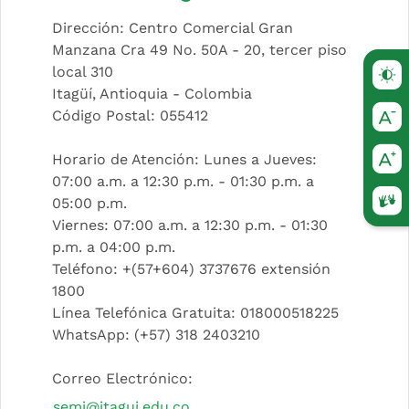
Dirección: Centro Comercial Gran
Manzana Cra 49 No. 50A - 20, tercer piso
local 310
Itagüí, Antioquia - Colombia
Código Postal: 055412
Horario de Atención: Lunes a Jueves:
07:00 a.m. a 12:30 p.m. - 01:30 p.m. a
05:00 p.m.
(Este
Viernes: 07:00 a.m. a 12:30 p.m. - 01:30
p.m. a 04:00 p.m.
Teléfono: +(57+604) 3737676 extensión
1800
Línea Telefónica Gratuita: 018000518225
WhatsApp: (+57) 318 2403210
Correo Electrónico:
semi@itagui.edu.co