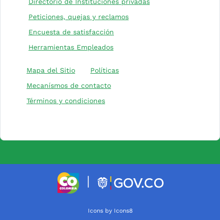
(Este enlace abrirá 
Directorio de Instituciones privadas
(Este enlace abrirá una nu
Peticiones, quejas y reclamos
(Este enlace abrirá una nueva 
Encuesta de satisfacción
Herramientas Empleados
(Este enlace abrirá una nuev
Mapa del Sitio
Políticas
Mecanísmos de contacto
Términos y condiciones
(Este enlace abrirá una nueva pesta
(Este enlace a
|
(Este enlace abrirá una nueva
Icons by Icons8