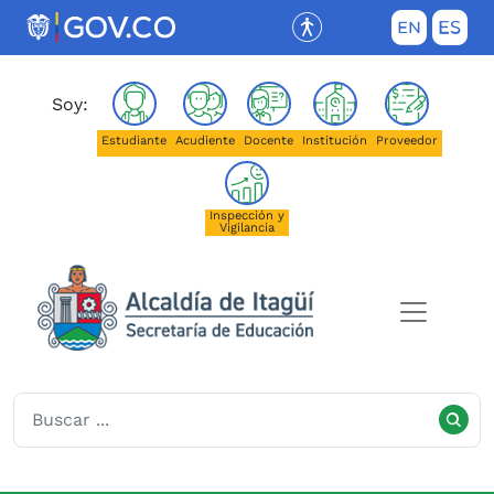
Saltar al contenido principal
(Este enlace abrirá una nueva pestañ
Soy:
Estudiante
Acudiente
Docente
Institución
Proveedor
Inspección y
Vigilancia
Secretaría de Educación de I