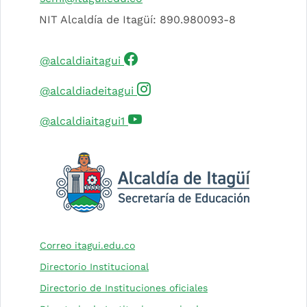
NIT Alcaldía de Itagüí: 890.980093-8
(Este enlace abrirá una nueva 
@alcaldiaitagui
(Este enlace abrirá una nuev
@alcaldiadeitagui
(Este enlace abrirá una nueva 
@alcaldiaitagui1
(Este enlace abrirá una nueva pesta
Correo itagui.edu.co
Directorio Institucional
(Este enlace abrirá 
Directorio de Instituciones oficiales