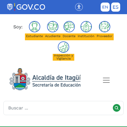
Saltar al contenido principal
(Este enlace abrirá una nueva pestañ
Soy:
Estudiante
Acudiente
Docente
Institución
Proveedor
Inspección y
Vigilancia
Secretaría de Educación de I