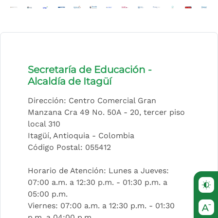
(Este enlace abrirá una nueva pestaña)
(Este enlace abrirá una nueva pestaña)
(Este enlace abrirá una nueva pestaña)
(Este enlace abrirá una nueva pestaña)
(Este enlace abrirá una nueva pesta
(Este enlace abrirá una nueva p
(Este enlace abrirá una nue
(Este enlace abrirá una
(Este enlace abrir
(Este enlace a
(Este enla
(Este 
(E
Secretaría de Educación -
Alcaldía de Itagüí
Dirección: Centro Comercial Gran
Manzana Cra 49 No. 50A - 20, tercer piso
local 310
Itagüí, Antioquia - Colombia
Código Postal: 055412
Horario de Atención: Lunes a Jueves:
07:00 a.m. a 12:30 p.m. - 01:30 p.m. a
05:00 p.m.
Viernes: 07:00 a.m. a 12:30 p.m. - 01:30
p.m. a 04:00 p.m.