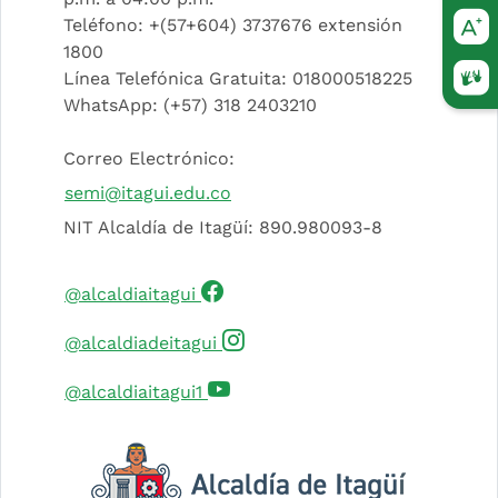
Teléfono: +(57+604) 3737676 extensión
1800
Línea Telefónica Gratuita: 018000518225
(Este
WhatsApp: (+57) 318 2403210
Correo Electrónico:
semi@itagui.edu.co
NIT Alcaldía de Itagüí: 890.980093-8
(Este enlace abrirá una nueva 
@alcaldiaitagui
(Este enlace abrirá una nuev
@alcaldiadeitagui
(Este enlace abrirá una nueva 
@alcaldiaitagui1